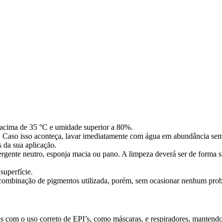
u acima de 35 °C e umidade
superior a 80%.
 Caso isso aconteça, lavar
imediatamente com água em abundância sem 
s da sua aplicação.
tergente neutro, esponja macia ou pano. A limpeza deverá ser de forma s
superfície.
 combinação de pigmentos
utilizada, porém, sem ocasionar nenhum probl
s com o uso correto
de EPI’s, como máscaras, e respiradores, mantend