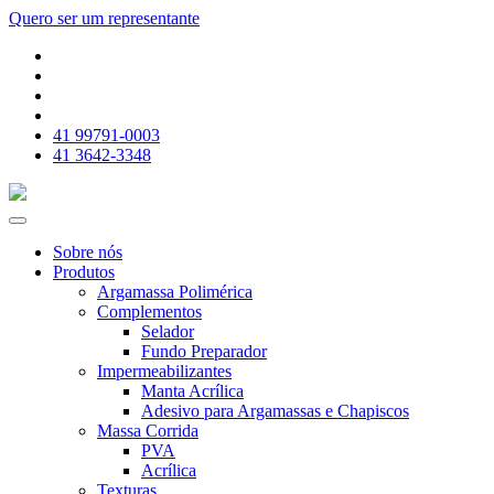
Quero ser um
representante
41 99791-0003
41 3642-3348
Sobre nós
Produtos
Argamassa Polimérica
Complementos
Selador
Fundo Preparador
Impermeabilizantes
Manta Acrílica
Adesivo para Argamassas e Chapiscos
Massa Corrida
PVA
Acrílica
Texturas