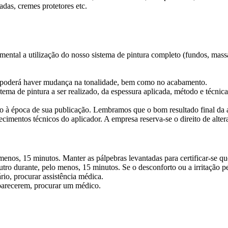
uadas, cremes
protetores etc.
mental a utilização do nosso sistema de pintura completo (fundos, mass
s, poderá haver mudança na
tonalidade, bem como no acabamento.
tema de pintura a ser
realizado, da espessura aplicada, método e técnic
 à época de sua publicação. Lembramos que o bom resultado final da 
cimentos técnicos do aplicador. A empresa reserva-se o direito de alter
 menos, 15
minutos. Manter as pálpebras levantadas para certificar-se q
utro durante,
pelo menos, 15 minutos. Se o desconforto ou a irritação pe
ário, procurar
assistência médica.
aparecerem,
procurar um médico.