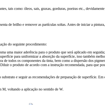
antes, tais como:
óleos, sais, graxas, gorduras, poeiras etc., devidame
.
isenta de brilho e remover as partículas soltas. Antes de iniciar a pintu
ização do seguinte
procedimento:
mesma uma maior
aderência para o produto que será aplicado em seguid
 superfície para uniformizar a absorção da superfície, isso também melh
ura de todos os componentes da tinta, bem como a dispersão dos pigmen
5) Diluir o produto de acordo com a instrução recomendada, para que po
do substrato e seguir as recomendações de preparação de superfície. Em 
em M, voltando a
aplicação no sentido de W.