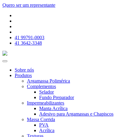
Quero ser um
representante
41 99791-0003
41 3642-3348
Sobre nós
Produtos
Argamassa Polimérica
Complementos
Selador
Fundo Preparador
Impermeabilizantes
Manta Acrílica
Adesivo para Argamassas e Chapiscos
Massa Corrida
PVA
Acrílica
Texturas