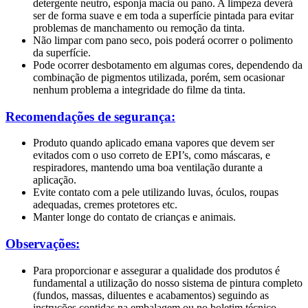
detergente neutro, esponja macia ou pano. A limpeza deverá
ser de forma suave e em toda a superfície pintada para evitar
problemas de manchamento ou remoção da tinta.
Não limpar com pano seco, pois poderá ocorrer o polimento
da superfície.
Pode ocorrer desbotamento em algumas cores, dependendo da
combinação de pigmentos
utilizada, porém, sem ocasionar
nenhum problema a integridade do filme da tinta.
Recomendações de segurança:
Produto quando aplicado emana vapores que devem ser
evitados com o uso correto
de EPI’s, como máscaras, e
respiradores, mantendo uma boa ventilação durante a
aplicação.
Evite contato com a pele utilizando luvas, óculos, roupas
adequadas, cremes
protetores etc.
Manter longe do contato de crianças e animais.
Observações:
Para proporcionar e assegurar a qualidade dos produtos é
fundamental a utilização do nosso sistema de pintura completo
(fundos, massas, diluentes e acabamentos) seguindo as
instruções contidas na embalagem ou no boletim técnico.